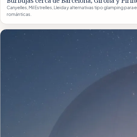
Burbujas cerca de Barcelona, Girona y Pirin
Canyelles, Mil Estrelles, Lleida y alternativas tipo glamping par
románticas.