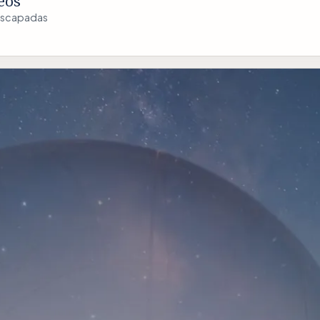
eos
a escapadas