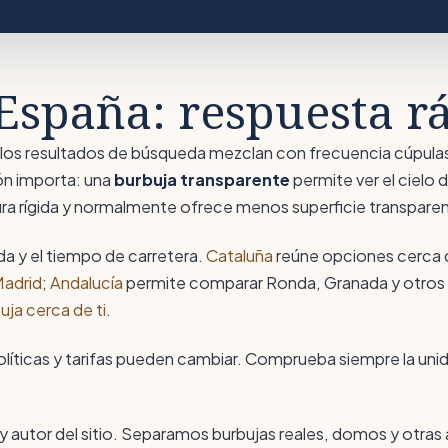
España: respuesta r
ero los resultados de búsqueda mezclan con frecuencia cúpu
ón importa: una
burbuja transparente
permite ver el cielo
tura rígida y normalmente ofrece menos superficie transpare
da y el tiempo de carretera.
Cataluña
reúne opciones cerca 
Madrid
;
Andalucía
permite comparar Ronda, Granada y otros de
uja cerca de ti
.
olíticas y tarifas pueden cambiar. Comprueba siempre la unida
 y autor del sitio. Separamos burbujas reales, domos y otras