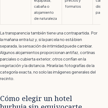
equipada,
precios y
calefa
cabaña o
formatos
distanc
alojamiento
parcel
de naturaleza
La transparencia también tiene una contrapartida. Por
la mañana entra luz y, si la parcela no está bien
separada, la sensación de intimidad puede cambiar.
Algunos alojamientos proporcionan antifaz, cortinas
parciales o cubierta exterior; otros confían en la
vegetación y la distancia. Miraría las fotografías de la
categoría exacta, no solo las imágenes generales del
recinto.
Cómo elegir un hotel
burbuja sin equivocarte