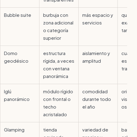
Bubble suite
burbuja con
más espacio y
qué inc
zona adicional
servicios
exacta
o categoría
tarifa
superior
Domo
estructura
aislamiento y
cuánto
geodésico
rígida, a veces
amplitud
es rea
con ventana
transp
panorámica
Iglú
módulo rígido
comodidad
orienta
panorámico
con frontal o
durante todo
vistas 
techo
el año
oscure
acristalado
Glamping
tienda
variedad de
baño,