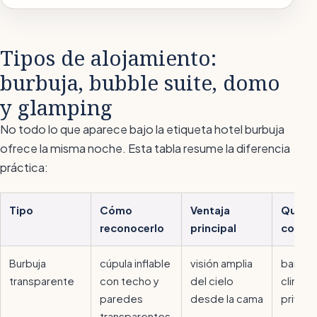
Tipos de alojamiento:
burbuja, bubble suite, domo
y glamping
No todo lo que aparece bajo la etiqueta
hotel burbuja
ofrece la misma noche. Esta tabla resume la diferencia
práctica:
Tipo
Cómo
Ventaja
Qué co
reconocerlo
principal
compr
Burbuja
cúpula inflable
visión amplia
baño p
transparente
con techo y
del cielo
climati
paredes
desde la cama
privac
transparentes