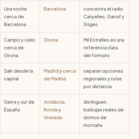
Una noche
Barcelona
concentra el radio
cerca de
Canyelles, Garraf y
Barcelona
Sitges
Campo y cielo
Girona
Mil Estrelles es una
cerca de
referencia clara
Girona
del formato
Salir desde la
Madrid
y
cerca
separan opciones
capital
de Madrid
regionales y rutas
por distancia
Sierra y sur de
Andalucía
,
distinguen
España
Ronda
y
burbujas reales de
Granada
domos de
montaña