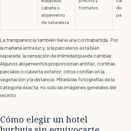
equipada,
precios y
calefa
cabaña o
formatos
distanc
alojamiento
parcel
de naturaleza
La transparencia también tiene una contrapartida. Por
la mañana entra luz y, si la parcela no está bien
separada, la sensación de intimidad puede cambiar.
Algunos alojamientos proporcionan antifaz, cortinas
parciales o cubierta exterior; otros confían en la
vegetación y la distancia. Miraría las fotografías de la
categoría exacta, no solo las imágenes generales del
recinto.
Cómo elegir un hotel
burbuja sin equivocarte