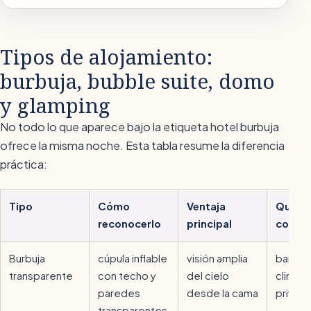
Tipos de alojamiento:
burbuja, bubble suite, domo
y glamping
No todo lo que aparece bajo la etiqueta
hotel burbuja
ofrece la misma noche. Esta tabla resume la diferencia
práctica:
Tipo
Cómo
Ventaja
Qué co
reconocerlo
principal
compr
Burbuja
cúpula inflable
visión amplia
baño p
transparente
con techo y
del cielo
climati
paredes
desde la cama
privac
transparentes