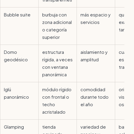
Bubble suite
burbuja con
más espacio y
qué inc
zona adicional
servicios
exacta
o categoría
tarifa
superior
Domo
estructura
aislamiento y
cuánto
geodésico
rígida, a veces
amplitud
es rea
con ventana
transp
panorámica
Iglú
módulo rígido
comodidad
orienta
panorámico
con frontal o
durante todo
vistas 
techo
el año
oscure
acristalado
Glamping
tienda
variedad de
baño,