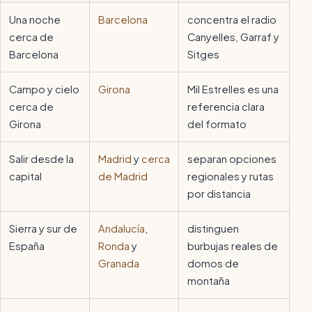
Una noche
Barcelona
concentra el radio
cerca de
Canyelles, Garraf y
Barcelona
Sitges
Campo y cielo
Girona
Mil Estrelles es una
cerca de
referencia clara
Girona
del formato
Salir desde la
Madrid
y
cerca
separan opciones
capital
de Madrid
regionales y rutas
por distancia
Sierra y sur de
Andalucía
,
distinguen
España
Ronda
y
burbujas reales de
Granada
domos de
montaña