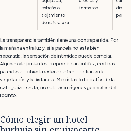
equipada,
precios y
calefa
cabaña o
formatos
distanc
alojamiento
parcel
de naturaleza
La transparencia también tiene una contrapartida. Por
la mañana entra luz y, si la parcela no está bien
separada, la sensación de intimidad puede cambiar.
Algunos alojamientos proporcionan antifaz, cortinas
parciales o cubierta exterior; otros confían en la
vegetación y la distancia. Miraría las fotografías de la
categoría exacta, no solo las imágenes generales del
recinto.
Cómo elegir un hotel
burbuja sin equivocarte