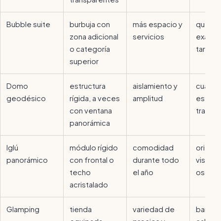
Bubble suite
burbuja con
más espacio y
qué inc
zona adicional
servicios
exacta
o categoría
tarifa
superior
Domo
estructura
aislamiento y
cuánto
geodésico
rígida, a veces
amplitud
es rea
con ventana
transp
panorámica
Iglú
módulo rígido
comodidad
orienta
panorámico
con frontal o
durante todo
vistas 
techo
el año
oscure
acristalado
Glamping
tienda
variedad de
baño,