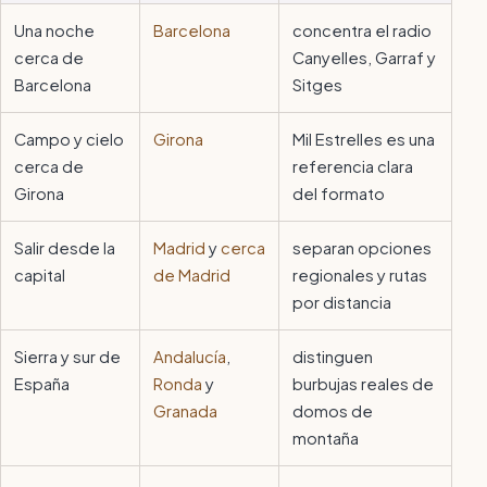
Una noche
Barcelona
concentra el radio
cerca de
Canyelles, Garraf y
Barcelona
Sitges
Campo y cielo
Girona
Mil Estrelles es una
cerca de
referencia clara
Girona
del formato
Salir desde la
Madrid
y
cerca
separan opciones
capital
de Madrid
regionales y rutas
por distancia
Sierra y sur de
Andalucía
,
distinguen
España
Ronda
y
burbujas reales de
Granada
domos de
montaña