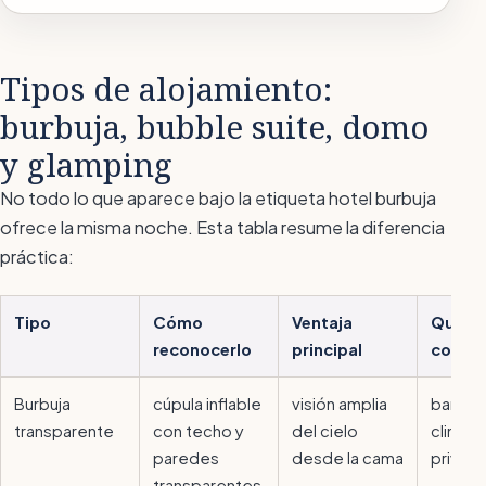
Tipos de alojamiento:
burbuja, bubble suite, domo
y glamping
No todo lo que aparece bajo la etiqueta
hotel burbuja
ofrece la misma noche. Esta tabla resume la diferencia
práctica:
Tipo
Cómo
Ventaja
Qué co
reconocerlo
principal
compr
Burbuja
cúpula inflable
visión amplia
baño p
transparente
con techo y
del cielo
climati
paredes
desde la cama
privac
transparentes