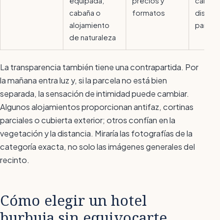
equipada,
precios y
calefa
cabaña o
formatos
distanc
alojamiento
parcel
de naturaleza
La transparencia también tiene una contrapartida. Por
la mañana entra luz y, si la parcela no está bien
separada, la sensación de intimidad puede cambiar.
Algunos alojamientos proporcionan antifaz, cortinas
parciales o cubierta exterior; otros confían en la
vegetación y la distancia. Miraría las fotografías de la
categoría exacta, no solo las imágenes generales del
recinto.
Cómo elegir un hotel
burbuja sin equivocarte