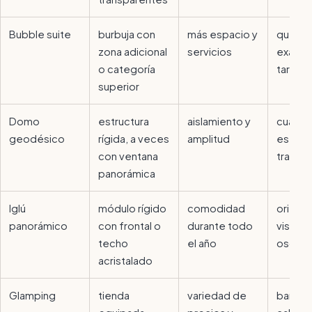
Bubble suite
burbuja con
más espacio y
qué inc
zona adicional
servicios
exacta
o categoría
tarifa
superior
Domo
estructura
aislamiento y
cuánto
geodésico
rígida, a veces
amplitud
es rea
con ventana
transp
panorámica
Iglú
módulo rígido
comodidad
orienta
panorámico
con frontal o
durante todo
vistas 
techo
el año
oscure
acristalado
Glamping
tienda
variedad de
baño,