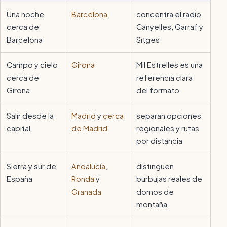
Una noche
Barcelona
concentra el radio
cerca de
Canyelles, Garraf y
Barcelona
Sitges
Campo y cielo
Girona
Mil Estrelles es una
cerca de
referencia clara
Girona
del formato
Salir desde la
Madrid
y
cerca
separan opciones
capital
de Madrid
regionales y rutas
por distancia
Sierra y sur de
Andalucía
,
distinguen
España
Ronda
y
burbujas reales de
Granada
domos de
montaña