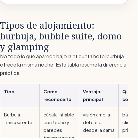
Tipos de alojamiento:
burbuja, bubble suite, domo
y glamping
No todo lo que aparece bajo la etiqueta
hotel burbuja
ofrece la misma noche. Esta tabla resume la diferencia
práctica:
Tipo
Cómo
Ventaja
Qué co
reconocerlo
principal
compr
Burbuja
cúpula inflable
visión amplia
baño p
transparente
con techo y
del cielo
climati
paredes
desde la cama
privac
transparentes