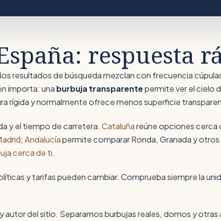
España: respuesta r
ero los resultados de búsqueda mezclan con frecuencia cúpu
ón importa: una
burbuja transparente
permite ver el cielo
tura rígida y normalmente ofrece menos superficie transpare
da y el tiempo de carretera.
Cataluña
reúne opciones cerca 
Madrid
;
Andalucía
permite comparar Ronda, Granada y otros de
uja cerca de ti
.
olíticas y tarifas pueden cambiar. Comprueba siempre la unida
 y autor del sitio. Separamos burbujas reales, domos y otras