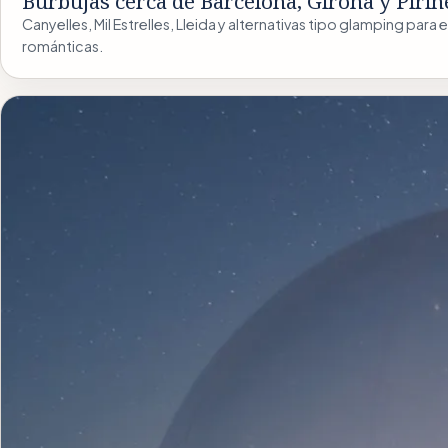
Burbujas cerca de Barcelona, Girona y Pirin
Canyelles, Mil Estrelles, Lleida y alternativas tipo glamping par
románticas.