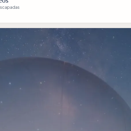
eos
a escapadas