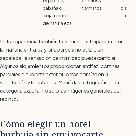
equipada,
precios y
calefa
cabaña o
formatos
distanc
alojamiento
parcel
de naturaleza
La transparencia también tiene una contrapartida. Por
la mañana entra luz y, si la parcela no está bien
separada, la sensación de intimidad puede cambiar.
Algunos alojamientos proporcionan antifaz, cortinas
parciales o cubierta exterior; otros confían en la
vegetación y la distancia. Miraría las fotografías de la
categoría exacta, no solo las imágenes generales del
recinto.
Cómo elegir un hotel
burbuja sin equivocarte