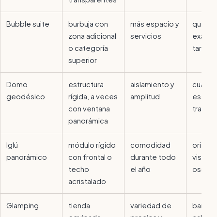
Bubble suite
burbuja con
más espacio y
qué inc
zona adicional
servicios
exacta
o categoría
tarifa
superior
Domo
estructura
aislamiento y
cuánto
geodésico
rígida, a veces
amplitud
es rea
con ventana
transp
panorámica
Iglú
módulo rígido
comodidad
orienta
panorámico
con frontal o
durante todo
vistas 
techo
el año
oscure
acristalado
Glamping
tienda
variedad de
baño,