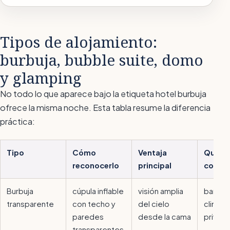
Tipos de alojamiento:
burbuja, bubble suite, domo
y glamping
No todo lo que aparece bajo la etiqueta
hotel burbuja
ofrece la misma noche. Esta tabla resume la diferencia
práctica:
Tipo
Cómo
Ventaja
Qué co
reconocerlo
principal
compr
Burbuja
cúpula inflable
visión amplia
baño p
transparente
con techo y
del cielo
climati
paredes
desde la cama
privac
transparentes