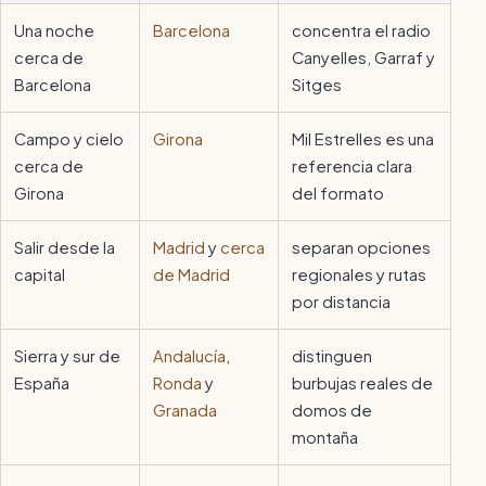
Una noche
Barcelona
concentra el radio
cerca de
Canyelles, Garraf y
Barcelona
Sitges
Campo y cielo
Girona
Mil Estrelles es una
cerca de
referencia clara
Girona
del formato
Salir desde la
Madrid
y
cerca
separan opciones
capital
de Madrid
regionales y rutas
por distancia
Sierra y sur de
Andalucía
,
distinguen
España
Ronda
y
burbujas reales de
Granada
domos de
montaña