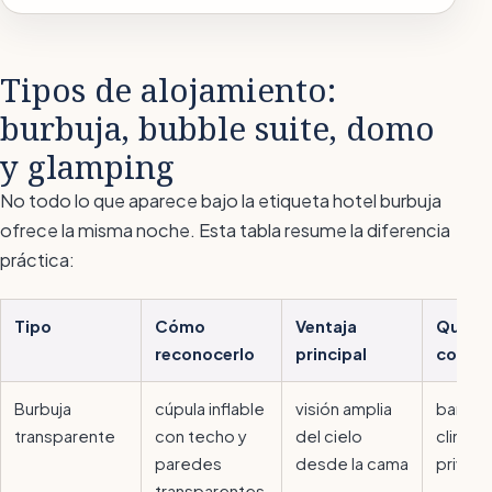
Tipos de alojamiento:
burbuja, bubble suite, domo
y glamping
No todo lo que aparece bajo la etiqueta
hotel burbuja
ofrece la misma noche. Esta tabla resume la diferencia
práctica:
Tipo
Cómo
Ventaja
Qué co
reconocerlo
principal
compr
Burbuja
cúpula inflable
visión amplia
baño p
transparente
con techo y
del cielo
climati
paredes
desde la cama
privac
transparentes