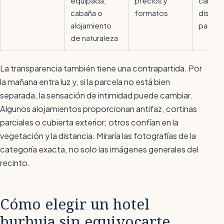
equipada,
precios y
calefa
cabaña o
formatos
distanc
alojamiento
parcel
de naturaleza
La transparencia también tiene una contrapartida. Por
la mañana entra luz y, si la parcela no está bien
separada, la sensación de intimidad puede cambiar.
Algunos alojamientos proporcionan antifaz, cortinas
parciales o cubierta exterior; otros confían en la
vegetación y la distancia. Miraría las fotografías de la
categoría exacta, no solo las imágenes generales del
recinto.
Cómo elegir un hotel
burbuja sin equivocarte