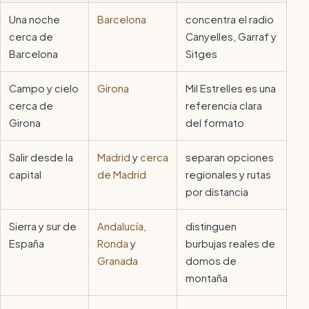
Una noche
Barcelona
concentra el radio
cerca de
Canyelles, Garraf y
Barcelona
Sitges
Campo y cielo
Girona
Mil Estrelles es una
cerca de
referencia clara
Girona
del formato
Salir desde la
Madrid
y
cerca
separan opciones
capital
de Madrid
regionales y rutas
por distancia
Sierra y sur de
Andalucía
,
distinguen
España
Ronda
y
burbujas reales de
Granada
domos de
montaña