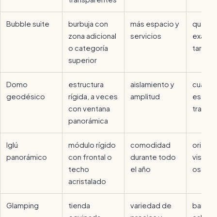
Bubble suite
burbuja con
más espacio y
qué inc
zona adicional
servicios
exacta
o categoría
tarifa
superior
Domo
estructura
aislamiento y
cuánto
geodésico
rígida, a veces
amplitud
es rea
con ventana
transp
panorámica
Iglú
módulo rígido
comodidad
orienta
panorámico
con frontal o
durante todo
vistas 
techo
el año
oscure
acristalado
Glamping
tienda
variedad de
baño,