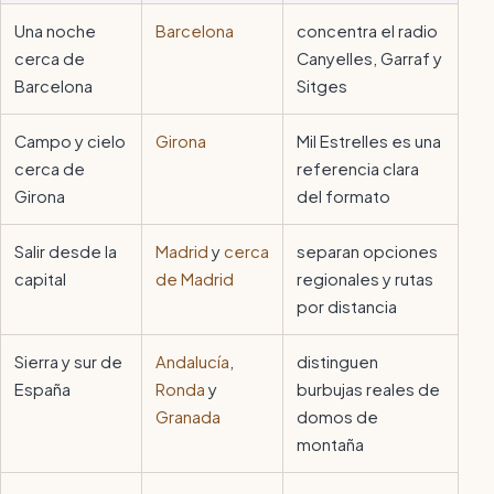
Una noche
Barcelona
concentra el radio
cerca de
Canyelles, Garraf y
Barcelona
Sitges
Campo y cielo
Girona
Mil Estrelles es una
cerca de
referencia clara
Girona
del formato
Salir desde la
Madrid
y
cerca
separan opciones
capital
de Madrid
regionales y rutas
por distancia
Sierra y sur de
Andalucía
,
distinguen
España
Ronda
y
burbujas reales de
Granada
domos de
montaña