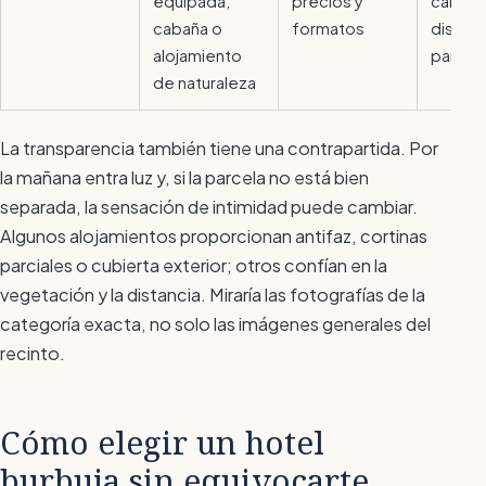
equipada,
precios y
calefa
cabaña o
formatos
distanc
alojamiento
parcel
de naturaleza
La transparencia también tiene una contrapartida. Por
la mañana entra luz y, si la parcela no está bien
separada, la sensación de intimidad puede cambiar.
Algunos alojamientos proporcionan antifaz, cortinas
parciales o cubierta exterior; otros confían en la
vegetación y la distancia. Miraría las fotografías de la
categoría exacta, no solo las imágenes generales del
recinto.
Cómo elegir un hotel
burbuja sin equivocarte