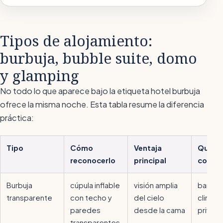
Tipos de alojamiento:
burbuja, bubble suite, domo
y glamping
No todo lo que aparece bajo la etiqueta
hotel burbuja
ofrece la misma noche. Esta tabla resume la diferencia
práctica:
Tipo
Cómo
Ventaja
Qué co
reconocerlo
principal
compr
Burbuja
cúpula inflable
visión amplia
baño p
transparente
con techo y
del cielo
climati
paredes
desde la cama
privac
transparentes