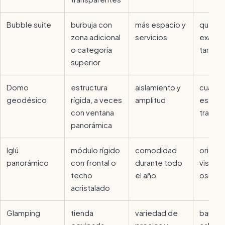
Bubble suite
burbuja con
más espacio y
qué inc
zona adicional
servicios
exacta
o categoría
tarifa
superior
Domo
estructura
aislamiento y
cuánto
geodésico
rígida, a veces
amplitud
es rea
con ventana
transp
panorámica
Iglú
módulo rígido
comodidad
orienta
panorámico
con frontal o
durante todo
vistas 
techo
el año
oscure
acristalado
Glamping
tienda
variedad de
baño,