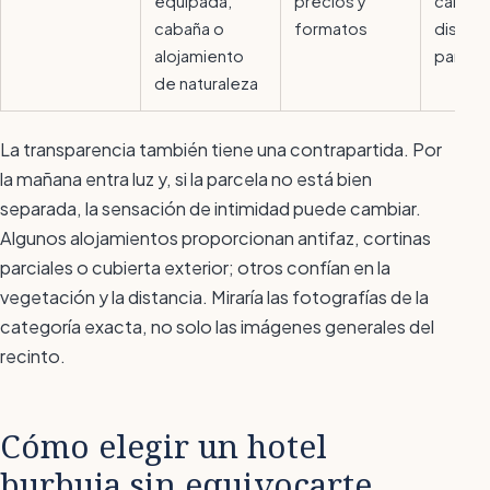
equipada,
precios y
calefa
cabaña o
formatos
distanc
alojamiento
parcel
de naturaleza
La transparencia también tiene una contrapartida. Por
la mañana entra luz y, si la parcela no está bien
separada, la sensación de intimidad puede cambiar.
Algunos alojamientos proporcionan antifaz, cortinas
parciales o cubierta exterior; otros confían en la
vegetación y la distancia. Miraría las fotografías de la
categoría exacta, no solo las imágenes generales del
recinto.
Cómo elegir un hotel
burbuja sin equivocarte