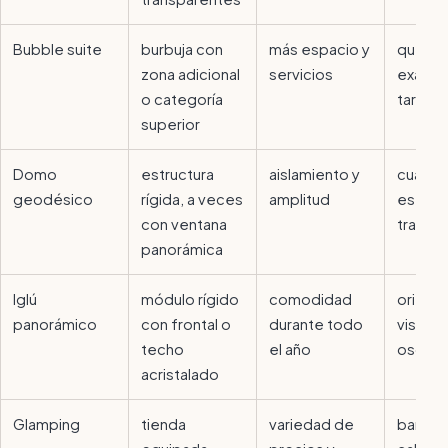
Bubble suite
burbuja con
más espacio y
qué inc
zona adicional
servicios
exacta
o categoría
tarifa
superior
Domo
estructura
aislamiento y
cuánto
geodésico
rígida, a veces
amplitud
es rea
con ventana
transp
panorámica
Iglú
módulo rígido
comodidad
orienta
panorámico
con frontal o
durante todo
vistas 
techo
el año
oscure
acristalado
Glamping
tienda
variedad de
baño,