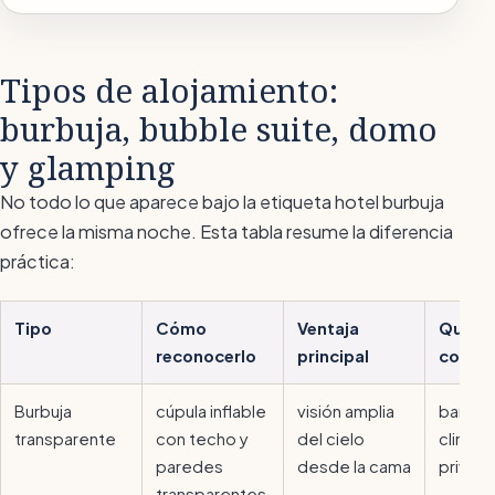
Tipos de alojamiento:
burbuja, bubble suite, domo
y glamping
No todo lo que aparece bajo la etiqueta
hotel burbuja
ofrece la misma noche. Esta tabla resume la diferencia
práctica:
Tipo
Cómo
Ventaja
Qué co
reconocerlo
principal
compr
Burbuja
cúpula inflable
visión amplia
baño p
transparente
con techo y
del cielo
climati
paredes
desde la cama
privac
transparentes