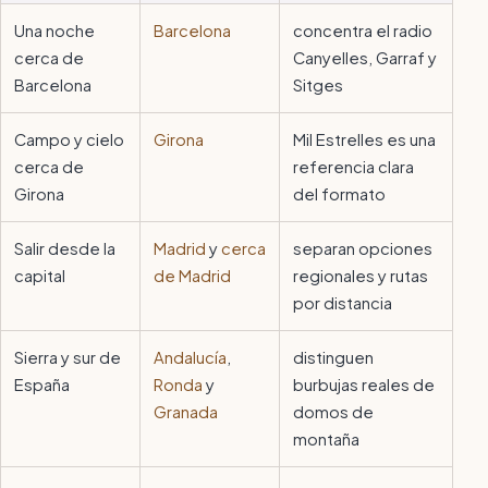
Una noche
Barcelona
concentra el radio
cerca de
Canyelles, Garraf y
Barcelona
Sitges
Campo y cielo
Girona
Mil Estrelles es una
cerca de
referencia clara
Girona
del formato
Salir desde la
Madrid
y
cerca
separan opciones
capital
de Madrid
regionales y rutas
por distancia
Sierra y sur de
Andalucía
,
distinguen
España
Ronda
y
burbujas reales de
Granada
domos de
montaña