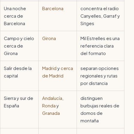
Una noche
Barcelona
concentra el radio
cerca de
Canyelles, Garraf y
Barcelona
Sitges
Campo y cielo
Girona
Mil Estrelles es una
cerca de
referencia clara
Girona
del formato
Salir desde la
Madrid
y
cerca
separan opciones
capital
de Madrid
regionales y rutas
por distancia
Sierra y sur de
Andalucía
,
distinguen
España
Ronda
y
burbujas reales de
Granada
domos de
montaña