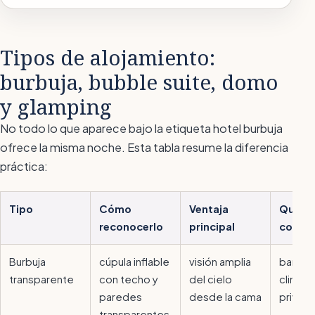
Tipos de alojamiento:
burbuja, bubble suite, domo
y glamping
No todo lo que aparece bajo la etiqueta
hotel burbuja
ofrece la misma noche. Esta tabla resume la diferencia
práctica:
Tipo
Cómo
Ventaja
Qué co
reconocerlo
principal
compr
Burbuja
cúpula inflable
visión amplia
baño p
transparente
con techo y
del cielo
climati
paredes
desde la cama
privac
transparentes