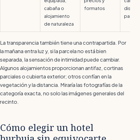
equipada,
precios y
calefa
cabaña o
formatos
distanc
alojamiento
parcel
de naturaleza
La transparencia también tiene una contrapartida. Por
la mañana entra luz y, si la parcela no está bien
separada, la sensación de intimidad puede cambiar.
Algunos alojamientos proporcionan antifaz, cortinas
parciales o cubierta exterior; otros confían en la
vegetación y la distancia. Miraría las fotografías de la
categoría exacta, no solo las imágenes generales del
recinto.
Cómo elegir un hotel
burbuja sin equivocarte